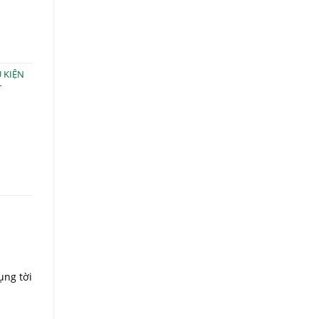
 KIỆN
T
ụng tời