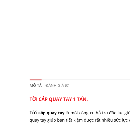
MÔ TẢ
ĐÁNH GIÁ (0)
TỜI CÁP QUAY TAY 1 TẤN.
Tời c
áp quay tay
là một công cụ hỗ trợ đắc lực gi
quay tay giúp bạn tiết kiệm được rất nhiều sức lực