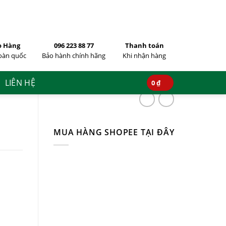
096 220 88 77
Hotline mua hàng:
o Hàng
096 223 88 77
Thanh toán
toàn quốc
Bảo hành chính hãng
Khi nhận hàng
LIÊN HỆ
0
₫
MUA HÀNG SHOPEE TẠI ĐÂY