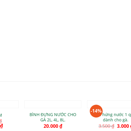
+
+
-14%
BÌNH ĐỰNG NƯỚC CHO
Cốc hứng nước 1 q
M
GÀ 2L, 4L, 8L.
dành cho gà.
₫
₫
20.000
₫
3.500
₫
3.000