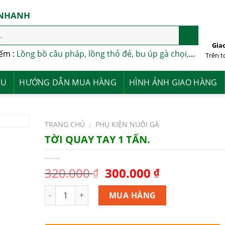
 NHANH
Gia
iếm :
Lồng bồ câu pháp, lồng thỏ đẻ, bu úp gà chọi,
...
Trên 
ỆU
HƯỚNG DẪN MUA HÀNG
HÌNH ẢNH GIAO HÀNG
TRANG CHỦ
PHỤ KIỆN NUÔI GÀ
/
TỜI QUAY TAY 1 TẤN.
320.000
300.000
₫
₫
Số lượng
MUA HÀNG