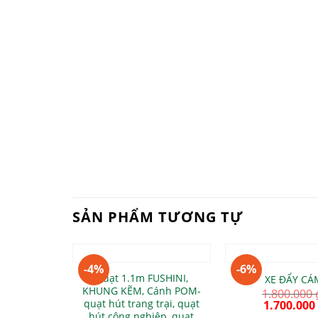
SẢN PHẨM TƯƠNG TỰ
+
+
-4%
-6%
Quạt 1.1m FUSHINI,
XE ĐẨY CÁ
KHUNG KẼM, Cánh POM-
1.800.000
quạt hút trang trại, quạt
1.700.000
hút công nghiệp, quạt