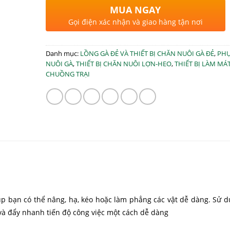
MUA NGAY
Gọi điện xác nhận và giao hàng tận nơi
Danh mục:
LỒNG GÀ ĐẺ VÀ THIẾT BỊ CHĂN NUÔI GÀ ĐẺ
,
PHỤ
NUÔI GÀ
,
THIẾT BỊ CHĂN NUÔI LỢN-HEO
,
THIẾT BỊ LÀM MÁ
CHUỒNG TRẠI
úp bạn có thể nâng, hạ, kéo hoặc làm phẳng các vật dễ dàng. Sử d
 và đẩy nhanh tiến độ công việc một cách dễ dàng