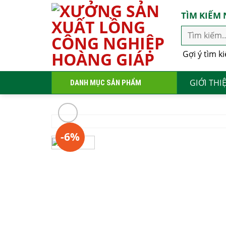
Skip
TÌM KIẾM
to
content
Gợi ý tìm k
GIỚI THI
DANH MỤC SẢN PHẨM
-6%