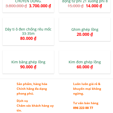
CHUYÊN DỤNG.
động từ phi 21 xuống phi 8
3.800.000
₫
3.700.000
₫
15.000
₫
14.000
₫
Dây ti ô đen chống rêu mốc
Ghim ghép lồng
33-35m
20.000
₫
80.000
₫
Kìm băng ghép lồng
Kìm đơn ghép lồng
90.000
₫
60.000
₫
Sản phẩm, hàng hóa
Luôn luôn giá rẻ &
Chính hãng đa dạng
khuyến mại không
phong phú.
ngừng.
Dịch vụ
Tư vấn bán hàng
Chăm sóc khách hàng uy
096 223 88 77
tín.