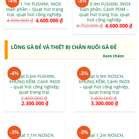
-4%
-3%
Quạt 1.1m FUSHINI, INOX
Quạt 0.9m FUSHINI, INOX
toàn phần – Quạt hút trang
toàn phần, Cánh POM –
trại, quạt hút công nghiệp.
quạt hút trang trại, quạt
hút công nghiệp
4.800.000
₫
4.600.000
₫
4.750.000
₫
4.600.000
₫
LỒNG GÀ ĐẺ VÀ THIẾT BỊ CHĂN NUÔI GÀ ĐẺ
Xem thêm
-4%
-3%
Quạt 0.6m FUSHINI,
Quạt 0.9m NOSCH,
KHUNG KẼM, Cánh INOX
KHUNG KẼM, Cánh INOX
– quạt hút công nghiệp,
– quạt hút công nghiệp,
quạt trang trại.
quạt trang trại
2.400.000
₫
3.400.000
₫
2.300.000
₫
3.300.000
₫
-3%
-3%
Quạt 1.1m NOSCH,
Quạt 1.2m NOSCH,