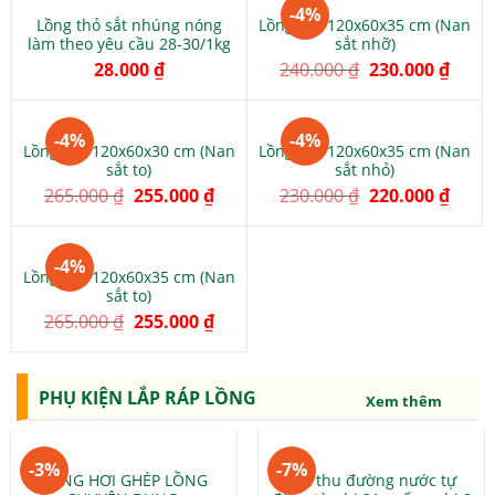
-4%
Lồng thỏ sắt nhúng nóng
Lồng thỏ 120x60x35 cm (Nan
làm theo yêu cầu 28-30/1kg
sắt nhỡ)
28.000
₫
240.000
₫
230.000
₫
-4%
-4%
Lồng thỏ 120x60x30 cm (Nan
Lồng thỏ 120x60x35 cm (Nan
sắt to)
sắt nhỏ)
265.000
₫
255.000
₫
230.000
₫
220.000
₫
-4%
Lồng thỏ 120x60x35 cm (Nan
sắt to)
265.000
₫
255.000
₫
PHỤ KIỆN LẮP RÁP LỒNG
Xem thêm
-3%
-7%
SÚNG HƠI GHÉP LỒNG
Cút thu đường nước tự