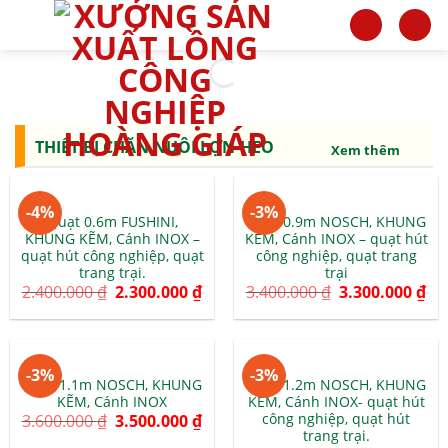
Skip
to
content
THIẾT BỊ CHĂN NUÔI LỢN-HEO
Xem thêm
-4%
-3%
Quạt 0.6m FUSHINI,
Quạt 0.9m NOSCH, KHUNG
KHUNG KẼM, Cánh INOX –
KẼM, Cánh INOX – quạt hút
quạt hút công nghiệp, quạt
công nghiệp, quạt trang
trang trại.
trại
2.400.000
₫
2.300.000
₫
3.400.000
₫
3.300.000
₫
-3%
-3%
Quạt 1.1m NOSCH, KHUNG
Quạt 1.2m NOSCH, KHUNG
KẼM, Cánh INOX
KẼM, Cánh INOX- quạt hút
công nghiệp, quạt hút
3.600.000
₫
3.500.000
₫
trang trại.