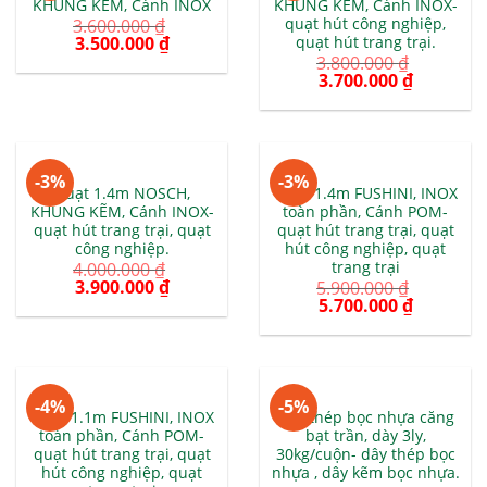
KHUNG KẼM, Cánh INOX
KHUNG KẼM, Cánh INOX-
quạt hút công nghiệp,
3.600.000
₫
quạt hút trang trại.
3.500.000
₫
3.800.000
₫
3.700.000
₫
-3%
-3%
Quạt 1.4m NOSCH,
Quạt 1.4m FUSHINI, INOX
KHUNG KẼM, Cánh INOX-
toàn phần, Cánh POM-
quạt hút trang trại, quạt
quạt hút trang trại, quạt
công nghiệp.
hút công nghiệp, quạt
trang trại
4.000.000
₫
3.900.000
₫
5.900.000
₫
5.700.000
₫
-4%
-5%
Quạt 1.1m FUSHINI, INOX
Dây thép bọc nhựa căng
toàn phần, Cánh POM-
bạt trần, dày 3ly,
quạt hút trang trại, quạt
30kg/cuộn- dây thép bọc
hút công nghiệp, quạt
nhựa , dây kẽm bọc nhựa.