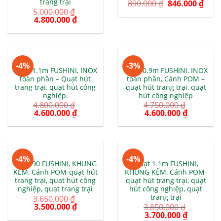
trang trại
890.000
₫
846.000
₫
5.000.000
₫
4.800.000
₫
-4%
-3%
Quạt 1.1m FUSHINI, INOX
Quạt 0.9m FUSHINI, INOX
toàn phần – Quạt hút
toàn phần, Cánh POM –
trang trại, quạt hút công
quạt hút trang trại, quạt
nghiệp.
hút công nghiệp
4.800.000
₫
4.750.000
₫
4.600.000
₫
4.600.000
₫
-4%
-4%
Quạt 90 FUSHINI, KHUNG
Quạt 1.1m FUSHINI,
KẼM, Cánh POM-quạt hút
KHUNG KẼM, Cánh POM-
trang trại, quạt hút công
quạt hút trang trại, quạt
nghiệp, quạt trang trại
hút công nghiệp, quạt
trang trại
3.650.000
₫
3.500.000
₫
3.850.000
₫
3.700.000
₫