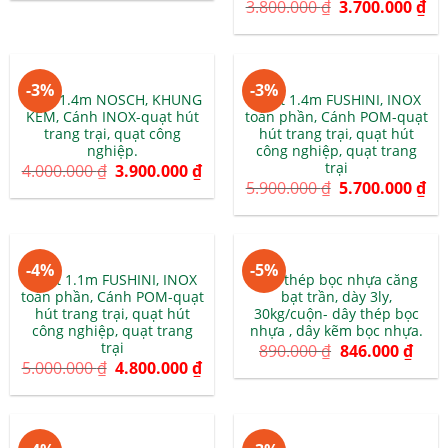
3.800.000
₫
3.700.000
₫
-3%
-3%
Quạt 1.4m NOSCH, KHUNG
Quạt 1.4m FUSHINI, INOX
KẼM, Cánh INOX-quạt hút
toàn phần, Cánh POM-quạt
trang trại, quạt công
hút trang trại, quạt hút
nghiệp.
công nghiệp, quạt trang
trại
4.000.000
₫
3.900.000
₫
5.900.000
₫
5.700.000
₫
-4%
-5%
Quạt 1.1m FUSHINI, INOX
Dây thép bọc nhựa căng
toàn phần, Cánh POM-quạt
bạt trần, dày 3ly,
hút trang trại, quạt hút
30kg/cuộn- dây thép bọc
công nghiệp, quạt trang
nhựa , dây kẽm bọc nhựa.
trại
890.000
₫
846.000
₫
5.000.000
₫
4.800.000
₫