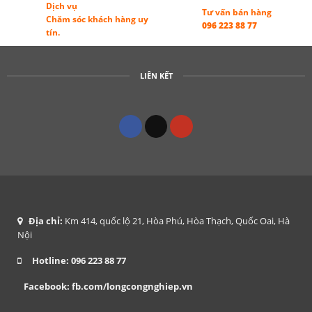
Dịch vụ
Tư vấn bán hàng
Chăm sóc khách hàng uy
096 223 88 77
tín.
LIÊN KẾT
Địa chỉ:
Km 414, quốc lộ 21, Hòa Phú, Hòa Thạch, Quốc Oai, Hà
Nội
Hotline:
096 223 88 77
Facebook:
fb.com/longcongnghiep.vn