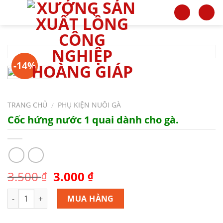
Skip
to
content
-14%
TRANG CHỦ
PHỤ KIỆN NUÔI GÀ
/
Cốc hứng nước 1 quai dành cho gà.
3.500
3.000
₫
₫
Số lượng
MUA HÀNG