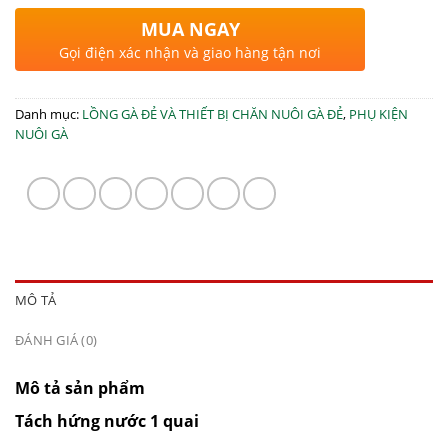
MUA NGAY
Gọi điện xác nhận và giao hàng tận nơi
Danh mục:
LỒNG GÀ ĐẺ VÀ THIẾT BỊ CHĂN NUÔI GÀ ĐẺ
,
PHỤ KIỆN
NUÔI GÀ
MÔ TẢ
ĐÁNH GIÁ (0)
Mô tả sản phẩm
Tách hứng nước 1 quai