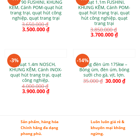
Quạt 90 FUSHINI, KHUNG
Quạt 1.1m FUSHINI,
KẼM, Cánh POM-quạt hút
KHUNG KẼM, Cánh POM-
trang trại, quạt hút công
quạt hút trang trại, quạt
nghiệp, quạt trang trại
hút công nghiệp, quạt
trang trại
3.650.000
₫
3.500.000
₫
3.850.000
₫
3.700.000
₫
-3%
-14%
Quạt 1.4m NOSCH,
Bóng đèn úm 175kw –
KHUNG KẼM, Cánh INOX-
Bóng úm, đèn úm, bóng
quạt hút trang trại, quạt
sưởi cho gà, vịt, lợn.
công nghiệp.
35.000
₫
30.000
₫
4.000.000
₫
3.900.000
₫
Sản phẩm, hàng hóa
Luôn luôn giá rẻ &
Chính hãng đa dạng
khuyến mại không
phong phú.
ngừng.