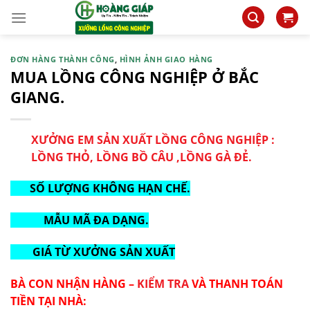
Skip
to
content
ĐƠN HÀNG THÀNH CÔNG
,
HÌNH ẢNH GIAO HÀNG
MUA LỒNG CÔNG NGHIỆP Ở BẮC
GIANG.
XƯỞNG EM SẢN XUẤT LỒNG CÔNG NGHIỆP :
LỒNG THỎ, LỒNG BỒ CÂU ,LỒNG GÀ ĐẺ.
SỐ LƯỢNG KHÔNG HẠN CHẾ.
MẪU MÃ ĐA DẠNG.
GIÁ TỪ XƯỞNG SẢN XUẤT
BÀ CON NHẬN HÀNG –
KIỂM TRA
VÀ THANH TOÁN
TIỀN TẠI NHÀ: