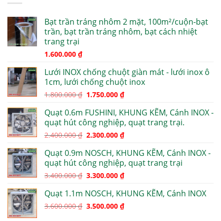
Bạt trần tráng nhôm 2 mặt, 100m²/cuộn-bạt
trần, bạt trần tráng nhôm, bạt cách nhiệt
trang trại
1.600.000
₫
Lưới INOX chống chuột giàn mát - lưới inox ô
1cm, lưới chống chuột inox
1.800.000
₫
1.750.000
₫
Quạt 0.6m FUSHINI, KHUNG KẼM, Cánh INOX -
quạt hút công nghiệp, quạt trang trại.
2.400.000
₫
2.300.000
₫
Quạt 0.9m NOSCH, KHUNG KẼM, Cánh INOX -
quạt hút công nghiệp, quạt trang trại
3.400.000
₫
3.300.000
₫
Quạt 1.1m NOSCH, KHUNG KẼM, Cánh INOX
3.600.000
₫
3.500.000
₫